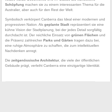
Schöpfung
machen sie zu einem interessanten Thema für die
Australier, aber auch für den Rest der Welt.
Symbolisch verkörpert Canberra das Ideal einer modernen und
progressiven Nation. Als
geplante Stadt
repräsentiert sie eine
kühne Vision der Stadtplanung, bei der jedes Detail sorgfältig
durchdacht ist. Der reichliche Einsatz von
grünen Flächen
und
die Präsenz zahlreicher
Parks und Gärten
tragen dazu bei,
eine ruhige Atmosphäre zu schaffen, die zum intellektuellen
Nachdenken anregt.
Die
zeitgenössische Architektur
, die viele der öffentlichen
Gebäude prägt, verleiht Canberra eine einzigartige Identität.
←
Günstige Reiseziele im August: Tipps und Angebote
Mode neu erfinden: Innovationen und Kreativität
→
Search