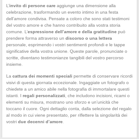
L’
invito di persone care
aggiunge una dimensione alla
celebrazione, trasformando un evento intimo in una festa
dell’amore condivisa. Pensate a coloro che sono stati testimoni
del vostro amore e che hanno contribuito alla vostra storia
comune. L’
espressione dell’amore e della gratitudine
può
prendere forma attraverso un
discorso o una lettera
personale, esprimendo i vostri sentimenti profondi e le tappe
significative della vostra unione. Queste parole, pronunciate o
scritte, diventano testimonianze tangibili del vostro percorso
insieme.
La
cattura dei momenti speciali
permette di conservare ricordi
visivi di questa giornata eccezionale. Ingaggiate un fotografo o
chiedete a un amico abile nella fotografia di immortalare questi
istanti. I
regali personalizzati
, che includono incisioni, ricami o
elementi su misura, mostrano uno sforzo e un’unicità che
toccano il cuore. Ogni dettaglio conta, dalla selezione del regalo
al modo in cui viene presentato, per riflettere la singolarità dei
vostri
due decenni d’amore
.