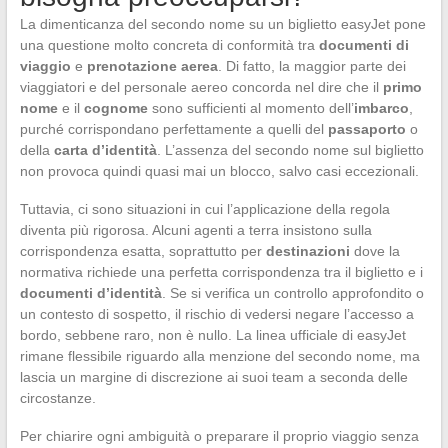
La dimenticanza del secondo nome su un biglietto easyJet pone
una questione molto concreta di conformità tra
documenti di
viaggio
e
prenotazione aerea
. Di fatto, la maggior parte dei
viaggiatori e del personale aereo concorda nel dire che il
primo
nome
e il
cognome
sono sufficienti al momento dell’
imbarco
,
purché corrispondano perfettamente a quelli del
passaporto
o
della
carta d’identità
. L’assenza del secondo nome sul biglietto
non provoca quindi quasi mai un blocco, salvo casi eccezionali.
Tuttavia, ci sono situazioni in cui l’applicazione della regola
diventa più rigorosa. Alcuni agenti a terra insistono sulla
corrispondenza esatta, soprattutto per
destinazioni
dove la
normativa richiede una perfetta corrispondenza tra il biglietto e i
documenti d’identità
. Se si verifica un controllo approfondito o
un contesto di sospetto, il rischio di vedersi negare l’accesso a
bordo, sebbene raro, non è nullo. La linea ufficiale di easyJet
rimane flessibile riguardo alla menzione del secondo nome, ma
lascia un margine di discrezione ai suoi team a seconda delle
circostanze.
Per chiarire ogni ambiguità o preparare il proprio viaggio senza