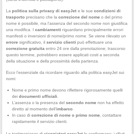
La
politica sulla privacy di easyJet
e le sue
condizioni di
trasporto
precisano che la
correzione del nome
o del primo
nome è possibile, ma l’assenza del secondo nome non giustifica
una modifica. I
cambiamenti
riguardano principalmente errori
manifesti o inversioni di nome/primo nome. Se viene rilevato un
errore
significativo, il
servizio clienti
può effettuare una
correzione gratuita
entro 24 ore dalla prenotazione; trascorso
questo termine, potrebbero essere applicati costi a seconda
della situazione e della prossimità della partenza.
Ecco l’essenziale da ricordare riguardo alla politica easyJet sui
nomi:
Nome e primo nome devono riflettere rigorosamente quelli
dei
documenti ufficiali
.
L’assenza o la presenza del
secondo nome
non ha effetto
diretto al momento dell’
imbarco
.
In caso di
correzione di nome o primo nome
, contattare
rapidamente il servizio clienti.
Le testimonianze di
viaggiatori easyJet
lo confermano: i rifiuti