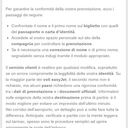
Per garantire la conformità della vostra prenotazione, ecco i
passaggi da seguire:
Confrontate il nome e il primo nome sul
biglietto
con quelli
del
passaporto o carta d’identità
.
Accedete al vostro spazio personale sul sito della
compagnia
per controllare la
prenotazione
.
Se è necessaria una
correzione di nome
o di primo nome,
segnalatelo senza indugi tramite il modulo appropriato.
Il
servizio clienti
è reattivo per qualsiasi modifica, soprattutto
se un errore compromette la leggibilità della vostra
identità
. Su
la maggior parte dei
voli easyJet
, il secondo nome non è
richiesto, ma alcuni
paesi
richiedono una rigorosa conformità
tra i
dati di prenotazione
e i
documenti ufficiali
. Informatevi
sulle esigenze della vostra
destinazione
prima di partire: è il
modo migliore per evitare un imprevisto dell’ultimo minuto.
Nei corridoi dell’aeroporto, un dettaglio può a volte fare tutta la
differenza. Anticipate, verificate e partite con la mente leggera:
sul tarmac, spesso sono le procedure semplici ad aprire
ampiamente le porte dell’imbarco.