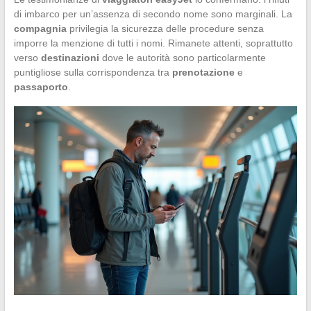
di imbarco per un’assenza di secondo nome sono marginali. La
compagnia
privilegia la sicurezza delle procedure senza
imporre la menzione di tutti i nomi. Rimanete attenti, soprattutto
verso
destinazioni
dove le autorità sono particolarmente
puntigliose sulla corrispondenza tra
prenotazione
e
passaporto
.