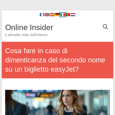
Online Insider
L’attualità vista dall’interno
Cosa fare in caso di
dimenticanza del secondo nome
su un biglietto easyJet?