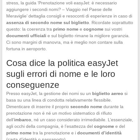
stress, la guida ‘Prenotazione voli easyJet: è necessario
aggiungere i secondi nomi? – Viaggio nel Paese delle
Meraviglie’ dettaglia consigli e resoconti di esperienze in caso di
assenza di secondo nome sul biglietto
. Ricordate soprattutto
questo: la coerenza tra
primo nome
e
cognome
sui vostri
documenti ufficiali
e sul biglietto rimane la migliore garanzia.
Ci sono margini di manovra, ma è meglio non contare sulla
fortuna in aeroporto.
Cosa dice la politica easyJet
sugli errori di nome e le loro
conseguenze
Presso easyJet, la gestione dei nomi su un
biglietto aereo
si
basa su una linea di condotta relativamente flessibile.
Dimenticare di inserire il proprio
secondo nome
durante la
prenotazione non è né un motivo sistematico di rifiuto
dell’
imbarco
, né un caso considerato irrimediabile. L’essenziale,
agli occhi della compagnia, è l’esattezza del
cognome
e del
primo nome
tra la prenotazione e i
documenti d’identità
(carta d’identità o passaporto).