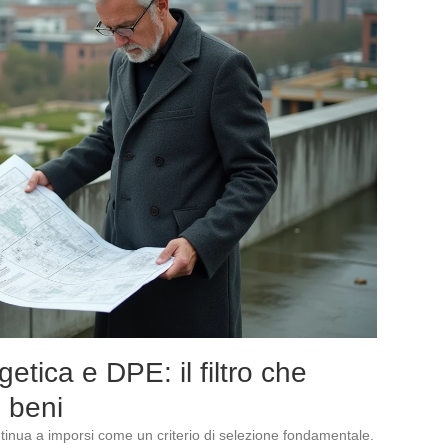
etica e DPE: il filtro che
i beni
ntinua a imporsi come un criterio di selezione fondamentale.