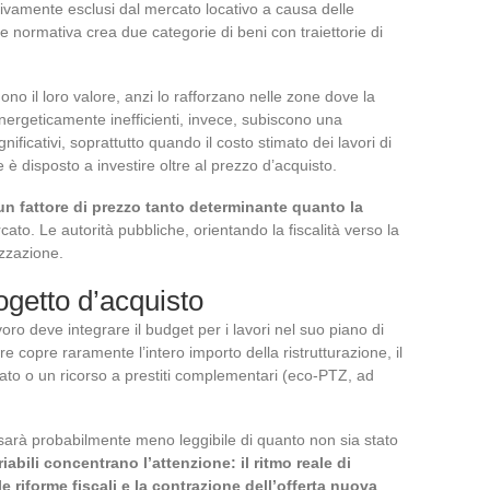
ssivamente esclusi dal mercato locativo a causa delle
ne normativa crea due categorie di beni con traiettorie di
ono il loro valore, anzi lo rafforzano nelle zone dove la
ergeticamente inefficienti, invece, subiscono una
nificativi, soprattutto quando il costo stimato dei lavori di
e è disposto a investire oltre al prezzo d’acquisto.
un fattore di prezzo tanto determinante quanto la
ato. Le autorità pubbliche, orientando la fiscalità verso la
izzazione.
getto d’acquisto
o deve integrare il budget per i lavori nel suo piano di
re copre raramente l’intero importo della ristrutturazione, il
ato o un ricorso a prestiti complementari (eco-PTZ, ad
sarà probabilmente meno leggibile di quanto non sia stato
riabili concentrano l’attenzione: il ritmo reale di
le riforme fiscali e la contrazione dell’offerta nuova
.