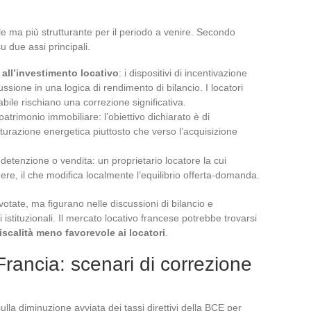
ile ma più strutturante per il periodo a venire. Secondo
u due assi principali.
 all’investimento locativo
: i dispositivi di incentivazione
ussione in una logica di rendimento di bilancio. I locatori
bile rischiano una correzione significativa.
trimonio immobiliare: l’obiettivo dichiarato è di
rutturazione energetica piuttosto che verso l’acquisizione
, detenzione o vendita: un proprietario locatore la cui
ere, il che modifica localmente l’equilibrio offerta-domanda.
tate, ma figurano nelle discussioni di bilancio e
i istituzionali. Il mercato locativo francese potrebbe trovarsi
fiscalità meno favorevole ai locatori
.
 Francia: scenari di correzione
lla diminuzione avviata dei tassi direttivi della BCE per