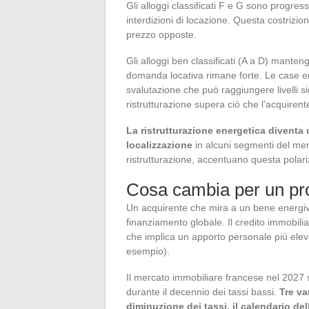
Gli alloggi classificati F e G sono progre
interdizioni di locazione. Questa costrizio
prezzo opposte.
Gli alloggi ben classificati (A a D) manteng
domanda locativa rimane forte. Le case en
svalutazione che può raggiungere livelli sig
ristrutturazione supera ciò che l’acquirent
La ristrutturazione energetica diventa 
localizzazione
in alcuni segmenti del merc
ristrutturazione, accentuano questa polar
Cosa cambia per un pro
Un acquirente che mira a un bene energivor
finanziamento globale. Il credito immobilia
che implica un apporto personale più elev
esempio).
Il mercato immobiliare francese nel 2027 
durante il decennio dei tassi bassi.
Tre va
diminuzione dei tassi, il calendario del