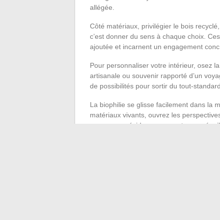
allégée.
Côté matériaux, privilégier le bois recyclé,
c’est donner du sens à chaque choix. Ces 
ajoutée et incarnent un engagement conc
Pour personnaliser votre intérieur, osez l
artisanale ou souvenir rapporté d’un voyage.
de possibilités pour sortir du tout-standard
La biophilie se glisse facilement dans la m
matériaux vivants, ouvrez les perspectives
comme une évidence pour retrouver équilibr
Enfin, ne négligez pas les espaces extérieu
mobilier modulable, matières brutes et tou
frontière entre dedans et dehors et affirma
En 2024, la déco ne se contente plus d’hab
mesure de ceux qui les habitent. Les code
tendances.