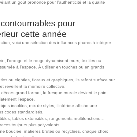
élant un goût prononcé pour l’authenticité et la qualité
incontournables pour
érieur cette année
action, voici une sélection des influences phares à intégrer
Klein, l’orange et le rouge dynamisent murs, textiles ou
assumée à l’espace. À utiliser en touches ou en grands
es ou eighties, floraux et graphiques, ils refont surface sur
et réveillent la mémoire collective.
 décors grand format, la fresque murale devient le point
iatement l’espace.
ets insolites, mix de styles, l’intérieur affiche une
des codes standardisés.
ibles, tables extensibles, rangements multifonctions…
paces toujours plus polyvalents.
 laine bouclée, matières brutes ou recyclées, chaque choix