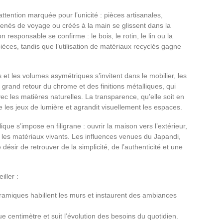
ention marquée pour l’unicité : pièces artisanales,
nés de voyage ou créés à la main se glissent dans la
esponsable se confirme : le bois, le rotin, le lin ou la
pièces, tandis que l’utilisation de matériaux recyclés gagne
et les volumes asymétriques s’invitent dans le mobilier, les
e grand retour du chrome et des finitions métalliques, qui
vec les matières naturelles. La transparence, qu’elle soit en
ie les jeux de lumière et agrandit visuellement les espaces.
lique s’impose en filigrane : ouvrir la maison vers l’extérieur,
ier les matériaux vivants. Les influences venues du Japandi,
désir de retrouver de la simplicité, de l’authenticité et une
iller :
ramiques habillent les murs et instaurent des ambiances
ue centimètre et suit l’évolution des besoins du quotidien.