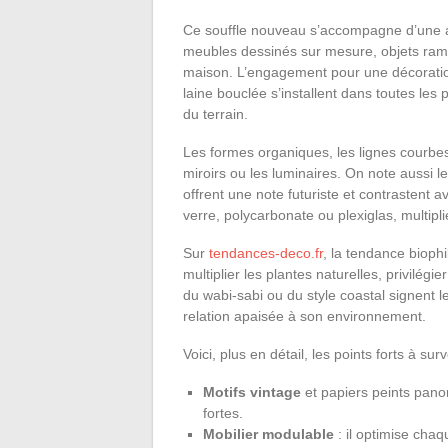
Ce souffle nouveau s’accompagne d’une att
meubles dessinés sur mesure, objets rame
maison. L’engagement pour une décoration r
laine bouclée s’installent dans toutes les 
du terrain.
Les formes organiques, les lignes courbes 
miroirs ou les luminaires. On note aussi l
offrent une note futuriste et contrastent a
verre, polycarbonate ou plexiglas, multipl
Sur
tendances-deco.fr
, la tendance biophi
multiplier les plantes naturelles, privilég
du wabi-sabi ou du style coastal signent le 
relation apaisée à son environnement.
Voici, plus en détail, les points forts à surve
Motifs vintage
et papiers peints pano
fortes.
Mobilier modulable
: il optimise chaq