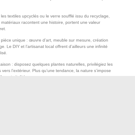
 les textiles upcyclés ou le verre soufflé issu du recyclage,
matériaux racontent une histoire, portent une valeur
ret.
a pièce unique : œuvre d’art, meuble sur mesure, création
 Le DIY et l’artisanat local offrent d’ailleurs une infinité
isé.
aison : disposez quelques plantes naturelles, privilégiez les
 vers l’extérieur. Plus qu’une tendance, la nature s’impose
e et vitalité.
rs, véritables prolongements de la vie intérieure. Ici aussi,
ches végétales s’invitent naturellement, effaçant la
nt le style jusque sur la terrasse ou le balcon.
iller l’espace : elle raconte, ose et compose des lieux à la
s évoluent, mais la personnalité reste la meilleure des