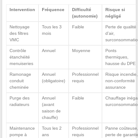
Intervention
Fréquence
Difficulté
Risque si
(autonomie)
négligé
Nettoyage
Tous les 3
Faible
Perte de qualité
des filtres
mois
d’air,
VMC
surconsommatio
Contrôle
Annuel
Moyenne
Ponts
étanchéité
thermiques,
menuiseries
hausse du DPE
Ramonage
Annuel
Professionnel
Risque incendie,
conduit
(obligatoire)
requis
non-conformité
cheminée
assurance
Purge des
Annuel
Faible
Chauffage inégal
radiateurs
(avant
surconsommatio
saison de
chauffe)
Maintenance
Tous les 2
Professionnel
Panne coûteuse
pompe à
ans
requis
perte de garanti