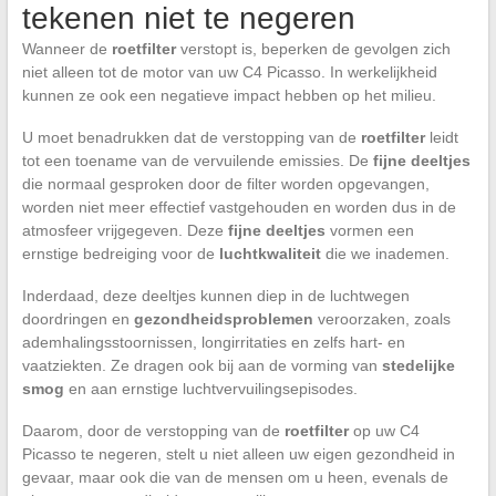
tekenen niet te negeren
Wanneer de
roetfilter
verstopt is, beperken de gevolgen zich
niet alleen tot de motor van uw C4 Picasso. In werkelijkheid
kunnen ze ook een negatieve impact hebben op het milieu.
U moet benadrukken dat de verstopping van de
roetfilter
leidt
tot een toename van de vervuilende emissies. De
fijne deeltjes
die normaal gesproken door de filter worden opgevangen,
worden niet meer effectief vastgehouden en worden dus in de
atmosfeer vrijgegeven. Deze
fijne deeltjes
vormen een
ernstige bedreiging voor de
luchtkwaliteit
die we inademen.
Inderdaad, deze deeltjes kunnen diep in de luchtwegen
doordringen en
gezondheidsproblemen
veroorzaken, zoals
ademhalingsstoornissen, longirritaties en zelfs hart- en
vaatziekten. Ze dragen ook bij aan de vorming van
stedelijke
smog
en aan ernstige luchtvervuilingsepisodes.
Daarom, door de verstopping van de
roetfilter
op uw C4
Picasso te negeren, stelt u niet alleen uw eigen gezondheid in
gevaar, maar ook die van de mensen om u heen, evenals de