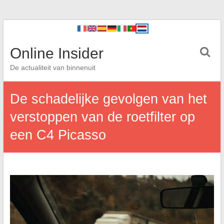
Online Insider
De actualiteit van binnenuit
De schadelijke gevolgen van het
verstoppen van de roetfilter op
een C4 Picasso