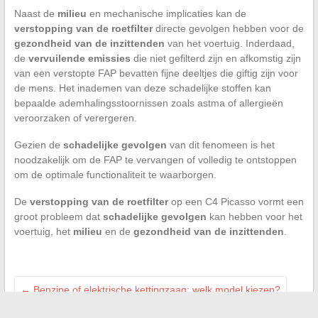
Naast de
milieu
en mechanische implicaties kan de
verstopping van de roetfilter
directe gevolgen hebben voor de
gezondheid van de inzittenden
van het voertuig. Inderdaad,
de
vervuilende emissies
die niet gefilterd zijn en afkomstig zijn
van een verstopte FAP bevatten fijne deeltjes die giftig zijn voor
de mens. Het inademen van deze schadelijke stoffen kan
bepaalde ademhalingsstoornissen zoals astma of allergieën
veroorzaken of verergeren.
Gezien de
schadelijke gevolgen
van dit fenomeen is het
noodzakelijk om de FAP te vervangen of volledig te ontstoppen
om de optimale functionaliteit te waarborgen.
De
verstopping van de roetfilter
op een C4 Picasso vormt een
groot probleem dat
schadelijke gevolgen
kan hebben voor het
voertuig, het
milieu
en de
gezondheid van de inzittenden
.
←
Benzine of elektrische kettingzaag: welk model kiezen?
De beste manieren om gratis van Netflix te genieten zonder