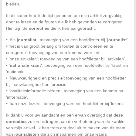
bieden.
In dit kader heb ik de tijd genomen om mijn artikel zorgvuldig
door te lezen en de fouten die ik heb gevonden te corrigeren.
Hier zijn de
correcties
die ik heb aangebracht:
• ‘Als
journalist
‘: toevoeging van een hoofdletter bij ‘
journalist
‘.
• ‘het is van groot belang om fouten te controleren en te
corrigeren’: toevoeging van een komma voor ‘en’.
• ‘onze artikelen’: toevoeging van een hoofdletter bij ‘artikelen’.
• ‘
nationale krant
‘: toevoeging van een hoofdletter bij ‘krant’ en
‘nationale’.
• ‘Nauwkeurigheid en precisie’: toevoeging van een hoofdletter
bij ‘nauwkeurigheid’ en ‘precisie’.
• ‘kwaliteitsinformatie bieden’: toevoeging van een komma na
‘informatie’.
• ‘aan onze lezers’: toevoeging van een hoofdletter bij ‘lezers’.
Ik dank u voor uw aandacht en ben ervan overtuigd dat deze
correcties
zullen bijdragen aan de verbetering van de kwaliteit
van mijn artikel. Ik ben trots om deel uit te maken van dit team
van
journalisten
die zich inspannen om onze lezers