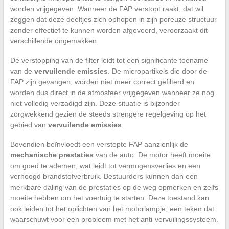
worden vrijgegeven. Wanneer de FAP verstopt raakt, dat wil
zeggen dat deze deeltjes zich ophopen in zijn poreuze structuur
zonder effectief te kunnen worden afgevoerd, veroorzaakt dit
verschillende ongemakken.
De verstopping van de filter leidt tot een significante toename
van de
vervuilende emissies
. De micropartikels die door de
FAP zijn gevangen, worden niet meer correct gefilterd en
worden dus direct in de atmosfeer vrijgegeven wanneer ze nog
niet volledig verzadigd zijn. Deze situatie is bijzonder
zorgwekkend gezien de steeds strengere regelgeving op het
gebied van
vervuilende emissies
.
Bovendien beïnvloedt een verstopte FAP aanzienlijk de
mechanische prestaties
van de auto. De motor heeft moeite
om goed te ademen, wat leidt tot vermogensverlies en een
verhoogd brandstofverbruik. Bestuurders kunnen dan een
merkbare daling van de prestaties op de weg opmerken en zelfs
moeite hebben om het voertuig te starten. Deze toestand kan
ook leiden tot het oplichten van het motorlampje, een teken dat
waarschuwt voor een probleem met het anti-vervuilingssysteem.