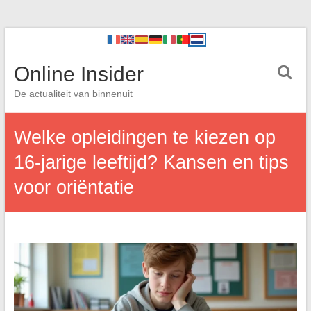
Online Insider
De actualiteit van binnenuit
Welke opleidingen te kiezen op
16-jarige leeftijd? Kansen en tips
voor oriëntatie