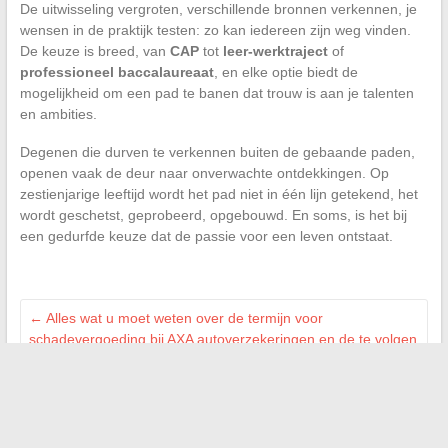
De uitwisseling vergroten, verschillende bronnen verkennen, je
wensen in de praktijk testen: zo kan iedereen zijn weg vinden.
De keuze is breed, van
CAP
tot
leer-werktraject
of
professioneel baccalaureaat
, en elke optie biedt de
mogelijkheid om een pad te banen dat trouw is aan je talenten
en ambities.
Degenen die durven te verkennen buiten de gebaande paden,
openen vaak de deur naar onverwachte ontdekkingen. Op
zestienjarige leeftijd wordt het pad niet in één lijn getekend, het
wordt geschetst, geprobeerd, opgebouwd. En soms, is het bij
een gedurfde keuze dat de passie voor een leven ontstaat.
←
Alles wat u moet weten over de termijn voor
schadevergoeding bij AXA autoverzekeringen en de te volgen
stappen
Wat betekent een zwangerschapszak zonder embryo bij 5
weken zwangerschap? Oorzaken en oplossingen
→