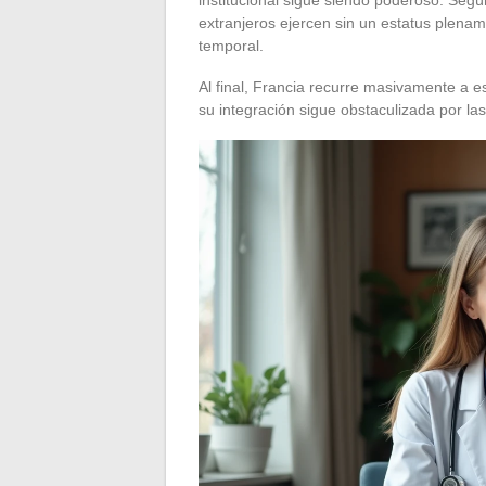
extranjeros ejercen sin un estatus plenam
temporal.
Al final, Francia recurre masivamente a e
su integración sigue obstaculizada por la