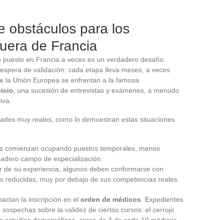
e obstáculos para los
uera de Francia
n puesto en Francia a veces es un verdadero desafío.
, espera de validación: cada etapa lleva meses, a veces
e la Unión Europea se enfrentan a la famosa
icio
, una sucesión de entrevistas y exámenes, a menudo
iva.
cultades muy reales, como lo demuestran estas situaciones
s comienzan ocupando puestos temporales, menos
dadero campo de especialización.
ar de su experiencia, algunos deben conformarse con
es reducidas, muy por debajo de sus competencias reales.
actan la inscripción en el
orden de médicos
. Expedientes
ospechas sobre la validez de ciertos cursos: el cerrojo
ún estudios demográficos, cerca de 3 de cada 10 médicos