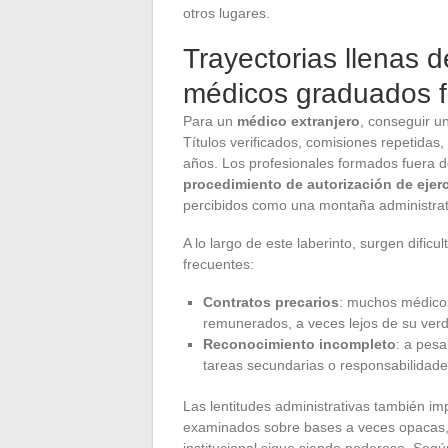
otros lugares.
Trayectorias llenas d
médicos graduados f
Para un
médico extranjero
, conseguir u
Títulos verificados, comisiones repetidas
años. Los profesionales formados fuera d
procedimiento de autorización de ejerc
percibidos como una montaña administrat
A lo largo de este laberinto, surgen difi
frecuentes:
Contratos precarios
: muchos médico
remunerados, a veces lejos de su ver
Reconocimiento incompleto
: a pes
tareas secundarias o responsabilidad
Las lentitudes administrativas también imp
examinados sobre bases a veces opacas, s
institucional sigue siendo poderoso. Seg