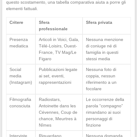
questo scostamento, una tabella comparativa aiuta a porre gli
elementi fattuali.
Critere
Sfera
Sfera privata
professionale
Presenza
Articoli in Voici, Gala,
Nessuna menzione
mediatica
Télé-Loisirs, Ouest-
di coniuge né di
France, TV Mag/Le
famiglia in questi
Figaro
stessi media
Social
Pubblicazioni legate
Nessuna foto di
media
ai set, eventi,
coppia, nessun
(Instagram)
rappresentazioni
riferimento a un
focolare
Filmografia
Radiostars,
Le occorrenze della
conosciuta
Antoinette dans les
parola “compagno”
Cévennes, Coup de
rimandano ai suoi
chance, Meurtres à
personaggi di
Nîmes
finzione
Interviste
Riguardano
Nessuna domanda