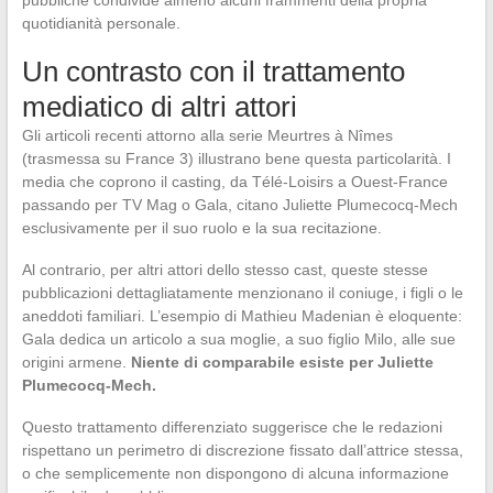
pubbliche condivide almeno alcuni frammenti della propria
quotidianità personale.
Un contrasto con il trattamento
mediatico di altri attori
Gli articoli recenti attorno alla serie Meurtres à Nîmes
(trasmessa su France 3) illustrano bene questa particolarità. I
media che coprono il casting, da Télé-Loisirs a Ouest-France
passando per TV Mag o Gala, citano Juliette Plumecocq-Mech
esclusivamente per il suo ruolo e la sua recitazione.
Al contrario, per altri attori dello stesso cast, queste stesse
pubblicazioni dettagliatamente menzionano il coniuge, i figli o le
aneddoti familiari. L’esempio di Mathieu Madenian è eloquente:
Gala dedica un articolo a sua moglie, a suo figlio Milo, alle sue
origini armene.
Niente di comparabile esiste per Juliette
Plumecocq-Mech.
Questo trattamento differenziato suggerisce che le redazioni
rispettano un perimetro di discrezione fissato dall’attrice stessa,
o che semplicemente non dispongono di alcuna informazione