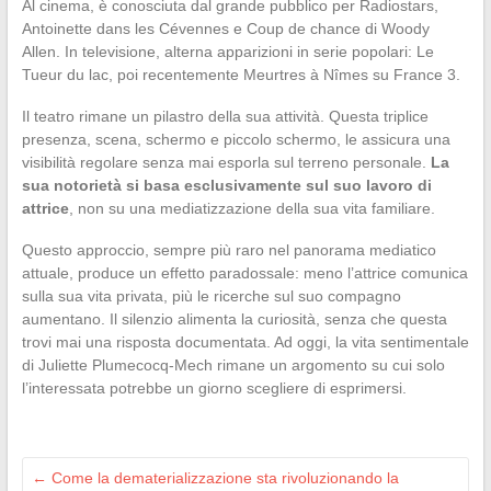
Al cinema, è conosciuta dal grande pubblico per Radiostars,
Antoinette dans les Cévennes e Coup de chance di Woody
Allen. In televisione, alterna apparizioni in serie popolari: Le
Tueur du lac, poi recentemente Meurtres à Nîmes su France 3.
Il teatro rimane un pilastro della sua attività. Questa triplice
presenza, scena, schermo e piccolo schermo, le assicura una
visibilità regolare senza mai esporla sul terreno personale.
La
sua notorietà si basa esclusivamente sul suo lavoro di
attrice
, non su una mediatizzazione della sua vita familiare.
Questo approccio, sempre più raro nel panorama mediatico
attuale, produce un effetto paradossale: meno l’attrice comunica
sulla sua vita privata, più le ricerche sul suo compagno
aumentano. Il silenzio alimenta la curiosità, senza che questa
trovi mai una risposta documentata. Ad oggi, la vita sentimentale
di Juliette Plumecocq-Mech rimane un argomento su cui solo
l’interessata potrebbe un giorno scegliere di esprimersi.
←
Come la dematerializzazione sta rivoluzionando la