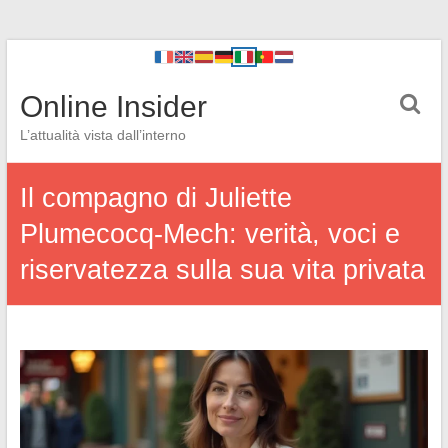
Online Insider
L’attualità vista dall’interno
Il compagno di Juliette
Plumecocq-Mech: verità, voci e
riservatezza sulla sua vita privata