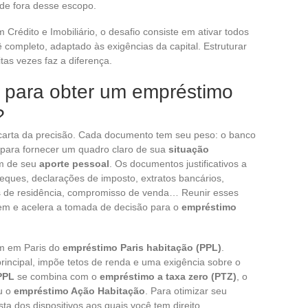
de fora desse escopo.
 Crédito e Imobiliário, o desafio consiste em ativar todos
 completo, adaptado às exigências da capital. Estruturar
as vezes faz a diferença.
 para obter um empréstimo
?
 carta da precisão. Cada documento tem seu peso: o banco
 para fornecer um quadro claro de sua
situação
m de seu
aporte pessoal
. Os documentos justificativos a
ques, declarações de imposto, extratos bancários,
 de residência, compromisso de venda… Reunir esses
m e acelera a tomada de decisão para o
empréstimo
m em Paris do
empréstimo Paris habitação (PPL)
.
incipal, impõe tetos de renda e uma exigência sobre o
PPL
se combina com o
empréstimo a taxa zero (PTZ)
, o
u o
empréstimo Ação Habitação
. Para otimizar seu
ta dos dispositivos aos quais você tem direito.