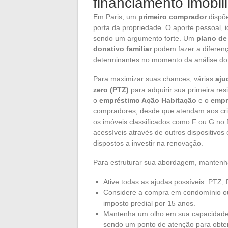
financiamento imobil
Em Paris, um
primeiro comprador
dispõe
porta da propriedade. O aporte pessoal, 
sendo um argumento forte. Um
plano de
donativo familiar
podem fazer a diferenç
determinantes no momento da análise do
Para maximizar suas chances, várias
aju
zero (PTZ)
para adquirir sua primeira resi
o
empréstimo Ação Habitação
e o
empr
compradores, desde que atendam aos cri
os imóveis classificados como F ou G no
acessíveis através de outros dispositiv
dispostos a investir na renovação.
Para estruturar sua abordagem, manten
Ative todas as ajudas possíveis: PTZ,
Considere a compra em condomínio ou 
imposto predial por 15 anos.
Mantenha um olho em sua capacidade 
sendo um ponto de atenção para obter