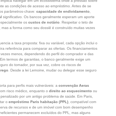
implica navegar em um ecossistema onde a pressão sobre
ente as condições de acesso ao empréstimo. Antes de se
 os parâmetros-chave:
capacidade de endividamento
,
l
significativo. Os bancos geralmente esperam um aporte
especialmente os
custos de notário
. Respeitar o teto de
 mas a forma como seu dossiê é construído muitas vezes
luencia a taxa proposta: fixa ou variável, cada opção inclui o
eira referência para comparar as ofertas. Os financiamentos
s vezes menos, dependendo do perfil do comprador e das
. Em termos de garantias, o banco geralmente exige um
eguro do tomador, por sua vez, cobre os riscos de
prego
. Desde a lei Lemoine, mudar ou delegar esse seguro
orta para perfis mais vulneráveis: a
convenção Aeras
s com risco médico, enquanto o
direito ao esquecimento
ou
penalizado por um antigo problema de saúde. Em Paris,
tar o
empréstimo Paris habitação (PPL)
, compatível com
eserva de recursos e de um imóvel com bom desempenho
ineficientes permanecem excluídos do PPL, mas alguns