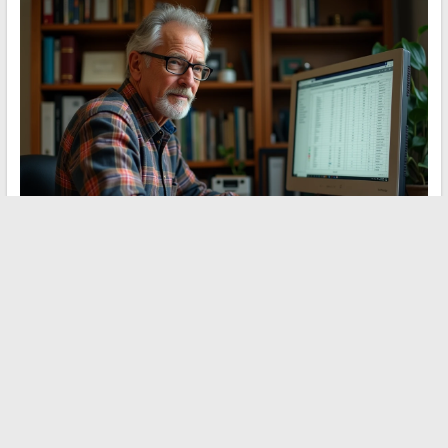
GnuCash é um software de contabilidade em partida dupla,
gratuito e open source, que é instalado em seu computador
(Windows, Mac, Linux). Sem nuvem, sem conta a criar, sem
conexão à internet necessária.
É uma escolha relevante para aqueles que desejam uma
gestão contábil estritamente local sem dependência de um
serviço online
. Nele, encontramos a inserção de lançamentos,