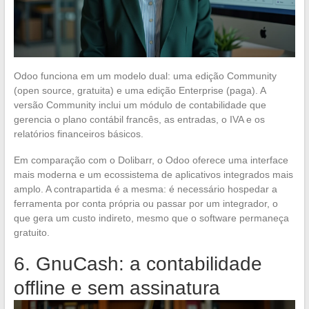
Odoo funciona em um modelo dual: uma edição Community
(open source, gratuita) e uma edição Enterprise (paga). A
versão Community inclui um módulo de contabilidade que
gerencia o plano contábil francês, as entradas, o IVA e os
relatórios financeiros básicos.
Em comparação com o Dolibarr, o Odoo oferece uma interface
mais moderna e um ecossistema de aplicativos integrados mais
amplo. A contrapartida é a mesma: é necessário hospedar a
ferramenta por conta própria ou passar por um integrador, o
que gera um custo indireto, mesmo que o software permaneça
gratuito.
6. GnuCash: a contabilidade
offline e sem assinatura