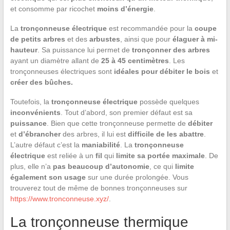
et consomme par ricochet
moins d’énergie
.
La
tronçonneuse électrique
est recommandée pour la
coupe
de petits arbres
et des
arbustes
, ainsi que pour
élaguer à mi-
hauteur
. Sa puissance lui permet de
tronçonner des
arbres
ayant un diamètre allant de
25 à 45 centimètres
. Les
tronçonneuses électriques sont
idéales pour débiter le bois
et
créer des bûches.
Toutefois, la
tronçonneuse électrique
possède quelques
inconvénients
. Tout d’abord, son premier défaut est sa
puissance
. Bien que cette tronçonneuse permette de
débiter
et
d’ébrancher
des arbres, il lui est
difficile de les abattre
.
L’autre défaut c’est la
maniabilité
. La
tronçonneuse
électrique
est reliée à un
fil
qui
limite sa portée maximale
. De
plus, elle n’a
pas beaucoup d’autonomie
, ce qui
limite
également son usage
sur une durée prolongée. Vous
trouverez tout de même de bonnes tronçonneuses sur
https://www.tronconneuse.xyz/
.
La tronçonneuse thermique