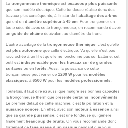
La
tronçonneuse thermique
est
beaucoup plus puissante
que son modèle électrique. Cette tondeuse réalise donc des
travaux plus conséquents, à l’instar de
l’abattage des arbres
qui ont un
diamètre supérieur à 45 cm
. Pour tronçonner en
toute sécurité avec cette tronçonneuse, on recommande d’avoir
un
guide de chaîne
équivalent au diamètre du tronc.
L’autre avantage de la
tronçonneuse thermique
, c’est qu’elle
est
plus autonome
que celle électrique. Vu qu’elle n’est pas
raccrochée à un fil et qu’elle ne fonctionne pas sur batterie, cet
outil est
indispensable pour les travaux sur de grandes
surfaces
ou en
forêts
. Aussi, la puissance de cette
tronçonneuse peut varier de
1200 W
pour les
modèles
classiques
, à
6500 W
pour les
modèles
professionnels
.
Toutefois, il faut dire ici aussi que malgré ses bonnes capacités,
la tronçonneuse thermique présente
certains inconvénients
.
Le premier défaut de cette machine, c’est la
pollution
et la
nuisance sonore
. En effet, avec son
moteur à essence
ainsi
que sa
grande puissance
, c’est une tondeuse qui génère
finalement
beaucoup de bruits
. On vous recommande donc
fortement de
faire usage d’un casque
pendant que vous