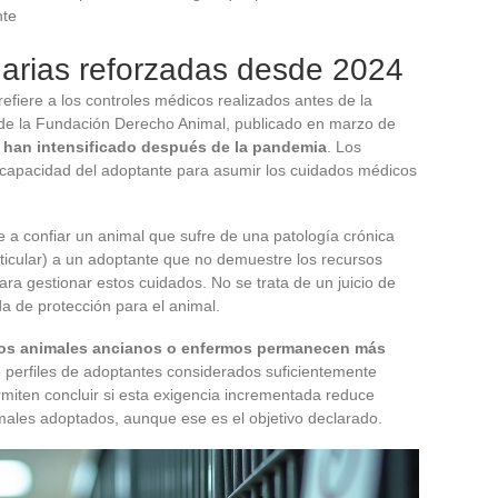
nte
inarias reforzadas desde 2024
efiere a los controles médicos realizados antes de la
 de la Fundación Derecho Animal, publicado en marzo de
se han intensificado después de la pandemia
. Los
 capacidad del adoptante para asumir los cuidados médicos
a confiar un animal que sufre de una patología crónica
articular) a un adoptante que no demuestre los recursos
para gestionar estos cuidados. No se trata de un juicio de
a de protección para el animal.
los animales ancianos o enfermos permanecen más
de perfiles de adoptantes considerados suficientemente
rmiten concluir si esta exigencia incrementada reduce
imales adoptados, aunque ese es el objetivo declarado.