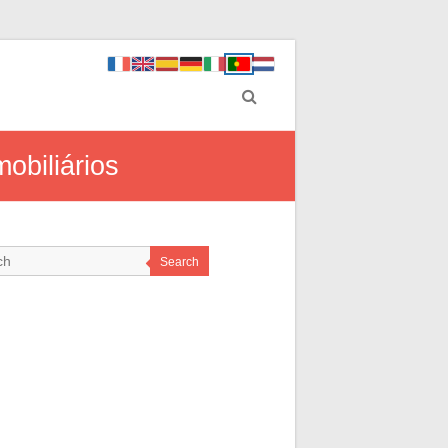
obiliários
Search