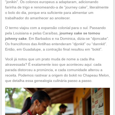
“jonikin”. Os colonos europeus a adaptaram, adicionando
farinha de trigo e renomeando-a de “journey cake”, literalmente
o bolo do dia, porque era suficiente para alimentar um
trabalhador do amanhecer ao anoitecer.
O termo viajou com a expansão colonial para o sul. Passando
pela Louisiana e pelas Caraíbas,
journey cake se tornou
johnny cake
. Em Barbados e na Dominica, dizia-se “djoncake”.
Os francófonos das Antilhas entenderam “djonkit” ou “dannkit”.
Então, em Guadalupe, a contração final resultou em “bokit”.
Você já notou que um prato muda de nome a cada ilha
atravessada? É exatamente isso que aconteceu aqui: cada
parada distorceu a pronúncia, e cada comunidade alterou a
receita. Podemos rastrear a origem do bokit no Chapeau Melon,
que detalha essa genealogia culinária passo a passo.