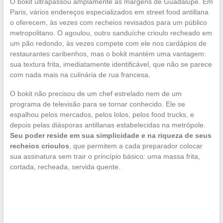
O bokit ultrapassou amplamente as margens de Guadalupe. Em
Paris, vários endereços especializados em street food antillana
o oferecem, às vezes com recheios revisados para um público
metropolitano. O agoulou, outro sanduíche crioulo recheado em
um pão redondo, às vezes compete com ele nos cardápios de
restaurantes caribenhos, mas o bokit mantém uma vantagem:
sua textura frita, imediatamente identificável, que não se parece
com nada mais na culinária de rua francesa.
O bokit não precisou de um chef estrelado nem de um
programa de televisão para se tornar conhecido. Ele se
espalhou pelos mercados, pelos lolos, pelos food trucks, e
depois pelas diásporas antillanas estabelecidas na metrópole.
Seu poder reside em sua simplicidade e na riqueza de seus
recheios crioulos
, que permitem a cada preparador colocar
sua assinatura sem trair o princípio básico: uma massa frita,
cortada, recheada, servida quente.