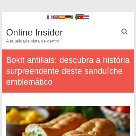
Online Insider
A atualidade vista de dentro
Bokit antillais: descubra a história
surpreendente deste sanduíche
emblemático