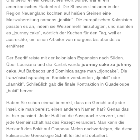
amerikanisches Fladenbrot. Die Shawnee-Indianer in der
Region Neuengland kochten auf heißen Steinen eine
Maiszubereitung namens „jonikin“. Die europäischen Kolonisten
passten es an, indem sie Weizenmehl hinzufügten, und nannten
es „journey cake“, wörtlich der Kuchen für den Tag, weil er
ausreichte, um einen Arbeiter von morgens bis abends zu
ernähren.
Der Begriff reiste mit der kolonialen Expansion nach Süden.
Über Louisiana und die Karibik wurde
journey cake zu johnny
cake
. Auf Barbados und Dominica sagte man „djoncake“. Die
französischsprachigen Karibiker verstanden „djonkit“ oder
„dannkit“. Schließlich gab die finale Kontraktion in Guadeloupe
„bokit“ hervor.
Haben Sie schon einmal bemerkt, dass ein Gericht auf jeder
Insel, die man bereist, einen anderen Namen hat? Genau das
ist hier passiert: Jeder Halt hat die Aussprache verzerrt, und
jede Gemeinschaft hat das Rezept verändert. Man kann die
Herkunft des Bokit auf Chapeau Melon nachverfolgen, die diese
kulinarische Genealogie Schritt für Schritt detailliert.