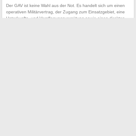
Der GAV ist keine Wahl aus der Not. Es handelt sich um einen
operativen Militärvertrag, der Zugang zum Einsatzgebiet, eine
Unterkunfts- und Verpflegungsvergütung sowie einen direkten
Übergang zum internen Wettbewerb ermöglicht. Der
Unteroffizier hingegen tritt direkt in einen Karriere-Status ein, mit
einer langfristigen Beförderung und Gehaltserhöhung.
Der beste Indikator bleibt oft der einfachste: Sprechen Sie mit
einem Gendarmen in der nächstgelegenen Brigade. Die
Rekrutierungszentren organisieren Entdeckungstage, an denen
man diese Fragen direkt an aktive Soldaten stellen kann, nicht
an ein Berufsinformationsblatt.
←
Laser-Vaskulär: Einschränkungen und wichtige Tipps nach
der Sitzung
Wie die Digitalisierung das Dokumentenmanagement in
Unternehmen revolutioniert
→